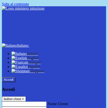
Salta al contenuto
Italiano
Italiano
English
Français
Español
Shqiptare
Accedi
Accedi
button close
×
Nome Utente