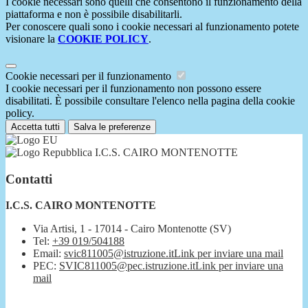
I cookie necessari sono quelli che consentono il funzionamento della
piattaforma e non è possibile disabilitarli.
Per conoscere quali sono i cookie necessari al funzionamento potete
visionare la
COOKIE POLICY
.
Cookie necessari per il funzionamento
I cookie necessari per il funzionamento non possono essere
disabilitati. È possibile consultare l'elenco nella pagina della cookie
policy.
Accetta tutti
Salva le preferenze
I.C.S. CAIRO MONTENOTTE
Contatti
I.C.S. CAIRO MONTENOTTE
Via Artisi, 1 - 17014 - Cairo Montenotte (SV)
Tel:
+39 019/504188
Email:
svic811005@istruzione.it
Link per inviare una mail
PEC:
SVIC811005@pec.istruzione.it
Link per inviare una
mail