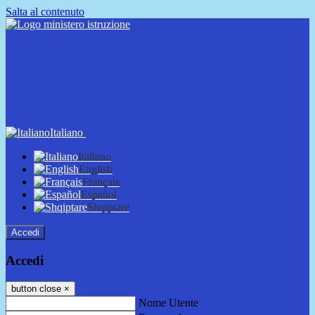
Salta al contenuto
Italiano
Italiano
English
Français
Español
Shqiptare
Accedi
Accedi
button close
×
Nome Utente