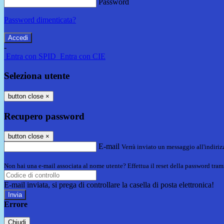
Password
Password dimenticata?
-
Entra con SPID
Entra con CIE
Seleziona utente
button close
×
Recupero password
button close
×
E-mail
Verrà inviato un messaggio all'indirizz
Non hai una e-mail associata al nome utente? Effettua il reset della password tram
E-mail inviata, si prega di controllare la casella di posta elettronica!
Errore
Chiudi