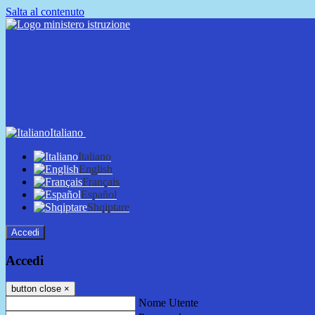
Salta al contenuto
Italiano
Italiano
English
Français
Español
Shqiptare
Accedi
Accedi
button close
×
Nome Utente