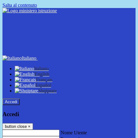
Salta al contenuto
Italiano
Italiano
English
Français
Español
Shqiptare
Accedi
Accedi
button close
×
Nome Utente