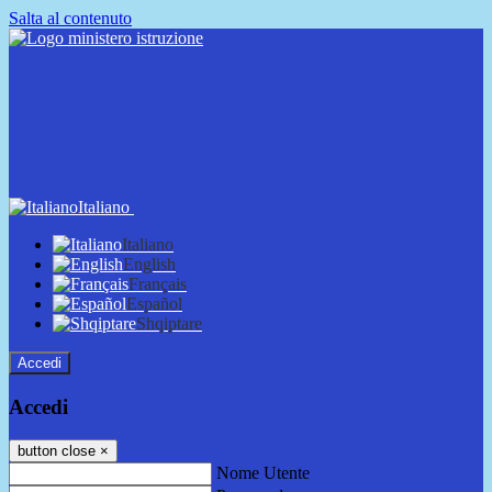
Salta al contenuto
Italiano
Italiano
English
Français
Español
Shqiptare
Accedi
Accedi
button close
×
Nome Utente