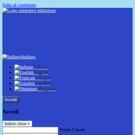
Salta al contenuto
Italiano
Italiano
English
Français
Español
Shqiptare
Accedi
Accedi
button close
×
Nome Utente