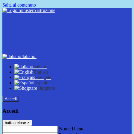
Salta al contenuto
Italiano
Italiano
English
Français
Español
Shqiptare
Accedi
Accedi
button close
×
Nome Utente