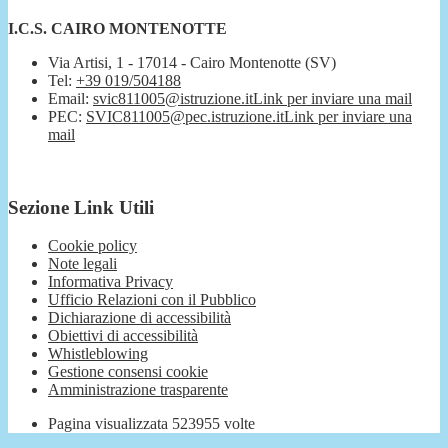
I.C.S. CAIRO MONTENOTTE
Via Artisi, 1 - 17014 - Cairo Montenotte (SV)
Tel:
+39 019/504188
Email:
svic811005@istruzione.it
Link per inviare una mail
PEC:
SVIC811005@pec.istruzione.it
Link per inviare una
mail
Sezione Link Utili
Cookie policy
Note legali
Informativa Privacy
Ufficio Relazioni con il Pubblico
Dichiarazione di accessibilità
Obiettivi di accessibilità
Whistleblowing
Gestione consensi cookie
Amministrazione trasparente
Pagina visualizzata
523955
volte