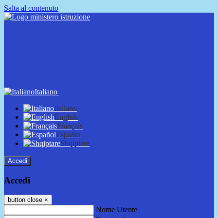
Salta al contenuto
Italiano
Italiano
English
Français
Español
Shqiptare
Accedi
Accedi
button close
×
Nome Utente