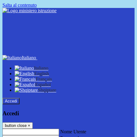
Salta al contenuto
Italiano
Italiano
English
Français
Español
Shqiptare
Accedi
Accedi
button close
×
Nome Utente