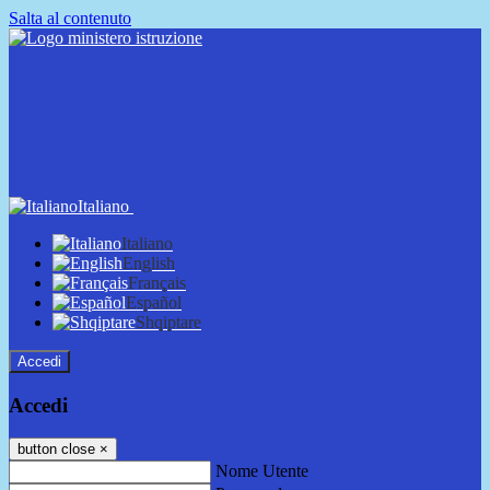
Salta al contenuto
Italiano
Italiano
English
Français
Español
Shqiptare
Accedi
Accedi
button close
×
Nome Utente