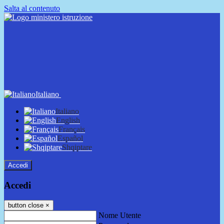
Salta al contenuto
Italiano
Italiano
English
Français
Español
Shqiptare
Accedi
Accedi
button close
×
Nome Utente