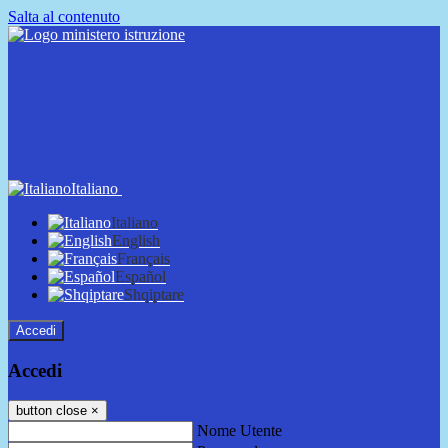
Salta al contenuto
Italiano
Italiano
English
Français
Español
Shqiptare
Accedi
Accedi
button close
×
Nome Utente