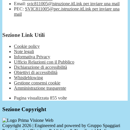
Email:
svic811005@istruzione.it
Link per inviare una mail
PEC:
SVIC811005@pec.istruzione.it
Link per inviare una
mail
Sezione Link Utili
Cookie policy
Note legali
Informativa Privacy
Ufficio Relazioni con il Pubblico
Dichiarazione di accessibilità
Obiettivi di accessibilità
Whistleblowing
Gestione consensi cookie
Amministrazione trasparente
Pagina visualizzata
855
volte
Sezione Copyright
Copyright 2026 | Engineered and powered by Gruppo Spaggiari