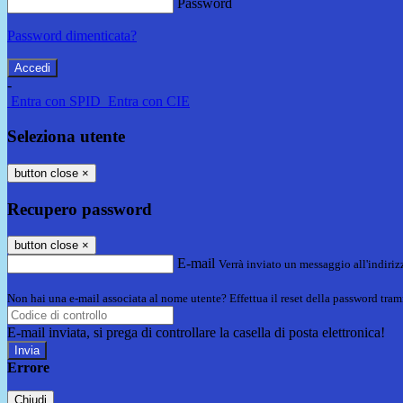
Password
Password dimenticata?
-
Entra con SPID
Entra con CIE
Seleziona utente
button close
×
Recupero password
button close
×
E-mail
Verrà inviato un messaggio all'indirizz
Non hai una e-mail associata al nome utente? Effettua il reset della password tram
E-mail inviata, si prega di controllare la casella di posta elettronica!
Errore
Chiudi