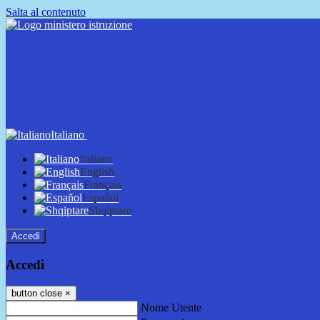
Salta al contenuto
Italiano
Italiano
English
Français
Español
Shqiptare
Accedi
Accedi
button close
×
Nome Utente