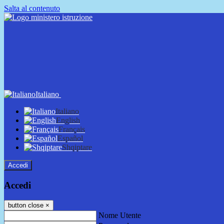
Salta al contenuto
Italiano
Italiano
English
Français
Español
Shqiptare
Accedi
Accedi
button close
×
Nome Utente