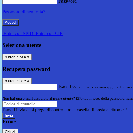
Password
Password dimenticata?
-
Entra con SPID
Entra con CIE
Seleziona utente
button close
×
Recupero password
button close
×
E-mail
Verrà inviato un messaggio all'indirizz
Non hai una e-mail associata al nome utente? Effettua il reset della password tram
E-mail inviata, si prega di controllare la casella di posta elettronica!
Errore
Chiudi