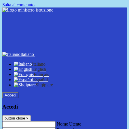
Salta al contenuto
Italiano
Italiano
English
Français
Español
Shqiptare
Accedi
Accedi
button close
×
Nome Utente