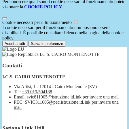
Per conoscere quali sono i cookie necessari al funzionamento potete
visionare la
COOKIE POLICY
.
Cookie necessari per il funzionamento
I cookie necessari per il funzionamento non possono essere
disabilitati. È possibile consultare l'elenco nella pagina della cookie
policy.
Accetta tutti
Salva le preferenze
I.C.S. CAIRO MONTENOTTE
Contatti
I.C.S. CAIRO MONTENOTTE
Via Artisi, 1 - 17014 - Cairo Montenotte (SV)
Tel:
+39 019/504188
Email:
svic811005@istruzione.it
Link per inviare una mail
PEC:
SVIC811005@pec.istruzione.it
Link per inviare una
mail
Sezione Link Utili