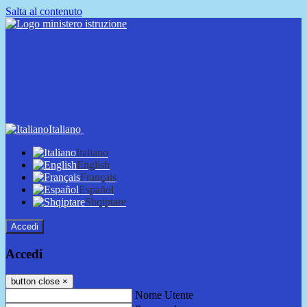
Salta al contenuto
Italiano
Italiano
English
Français
Español
Shqiptare
Accedi
Accedi
button close
×
Nome Utente