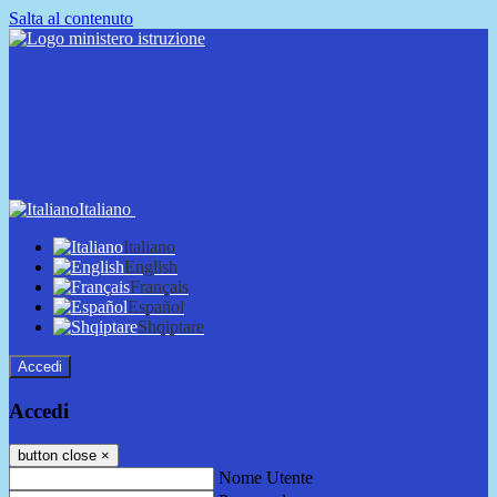
Salta al contenuto
Italiano
Italiano
English
Français
Español
Shqiptare
Accedi
Accedi
button close
×
Nome Utente