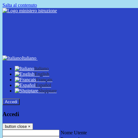
Salta al contenuto
Italiano
Italiano
English
Français
Español
Shqiptare
Accedi
Accedi
button close
×
Nome Utente