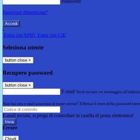
Password
Password dimenticata?
-
Entra con SPID
Entra con CIE
Seleziona utente
button close
×
Recupero password
button close
×
E-mail
Verrà inviato un messaggio all'indirizz
Non hai una e-mail associata al nome utente? Effettua il reset della password tram
E-mail inviata, si prega di controllare la casella di posta elettronica!
Errore
Chiudi