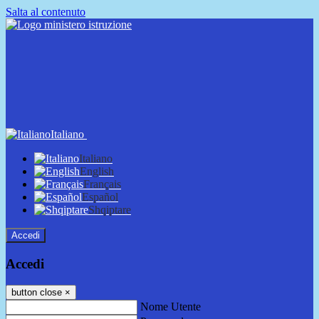
Salta al contenuto
Italiano
Italiano
English
Français
Español
Shqiptare
Accedi
Accedi
button close
×
Nome Utente