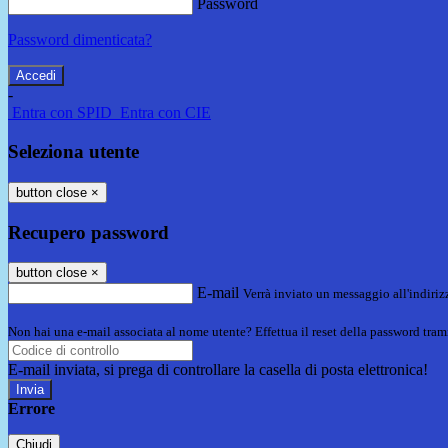
Password
Password dimenticata?
-
Entra con SPID
Entra con CIE
Seleziona utente
button close
×
Recupero password
button close
×
E-mail
Verrà inviato un messaggio all'indirizz
Non hai una e-mail associata al nome utente? Effettua il reset della password tram
E-mail inviata, si prega di controllare la casella di posta elettronica!
Errore
Chiudi