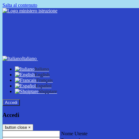
Salta al contenuto
Italiano
Italiano
English
Français
Español
Shqiptare
Accedi
Accedi
button close
×
Nome Utente