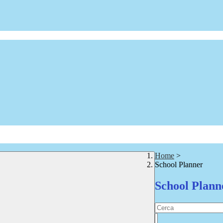
Home
>
School Planner
School Plann