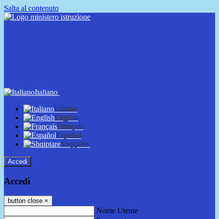
Salta al contenuto
Italiano
Italiano
English
Français
Español
Shqiptare
Accedi
Accedi
button close
×
Nome Utente