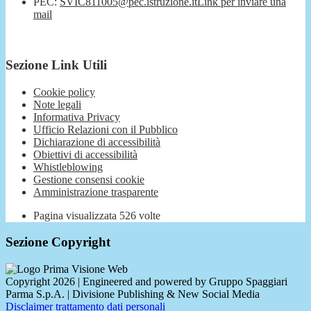
PEC:
SVIC811005@pec.istruzione.it
Link per inviare una
mail
Sezione Link Utili
Cookie policy
Note legali
Informativa Privacy
Ufficio Relazioni con il Pubblico
Dichiarazione di accessibilità
Obiettivi di accessibilità
Whistleblowing
Gestione consensi cookie
Amministrazione trasparente
Pagina visualizzata
526
volte
Sezione Copyright
Copyright 2026 | Engineered and powered by Gruppo Spaggiari
Parma S.p.A. | Divisione Publishing & New Social Media
Disclaimer trattamento dati personali