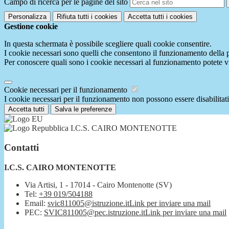
Campo di ricerca per le pagine del sito
Personalizza
Rifiuta tutti
i cookies
Accetta tutti
i cookies
Gestione cookie
In questa schermata è possibile scegliere quali cookie consentire.
I cookie necessari sono quelli che consentono il funzionamento della pi
Per conoscere quali sono i cookie necessari al funzionamento potete v
Cookie necessari per il funzionamento
I cookie necessari per il funzionamento non possono essere disabilitati.
Accetta tutti
Salva le preferenze
I.C.S. CAIRO MONTENOTTE
Contatti
I.C.S. CAIRO MONTENOTTE
Via Artisi, 1 - 17014 - Cairo Montenotte (SV)
Tel:
+39 019/504188
Email:
svic811005@istruzione.it
Link per inviare una mail
PEC:
SVIC811005@pec.istruzione.it
Link per inviare una mail