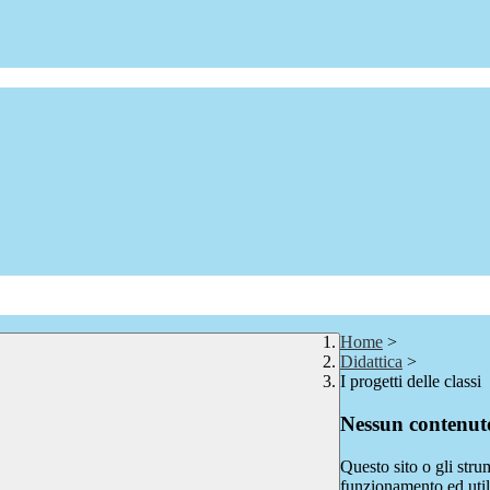
Home
>
Didattica
>
I progetti delle classi
Nessun contenuto
Questo sito o gli stru
funzionamento ed utili 