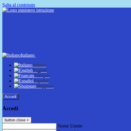
Salta al contenuto
Italiano
Italiano
English
Français
Español
Shqiptare
Accedi
Accedi
button close
×
Nome Utente