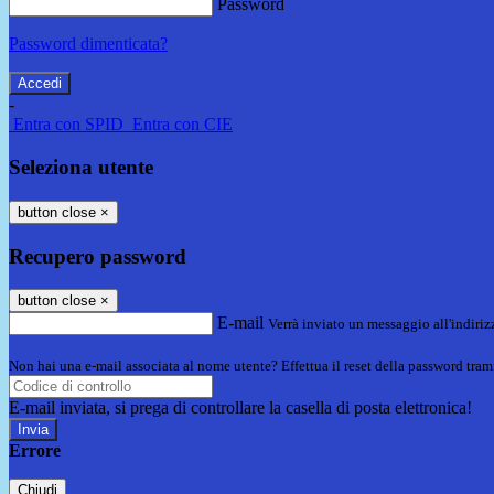
Password
Password dimenticata?
-
Entra con SPID
Entra con CIE
Seleziona utente
button close
×
Recupero password
button close
×
E-mail
Verrà inviato un messaggio all'indirizz
Non hai una e-mail associata al nome utente? Effettua il reset della password tram
E-mail inviata, si prega di controllare la casella di posta elettronica!
Errore
Chiudi