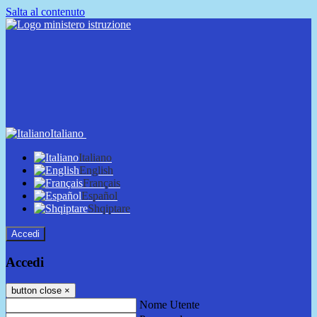
Salta al contenuto
Italiano
Italiano
English
Français
Español
Shqiptare
Accedi
Accedi
button close
×
Nome Utente