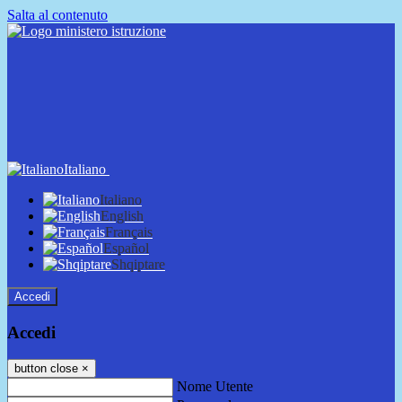
Salta al contenuto
Italiano
Italiano
English
Français
Español
Shqiptare
Accedi
Accedi
button close
×
Nome Utente