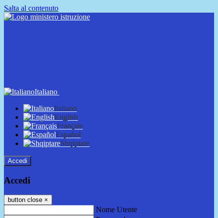
Salta al contenuto
Italiano
Italiano
English
Français
Español
Shqiptare
Accedi
Accedi
button close
×
Nome Utente