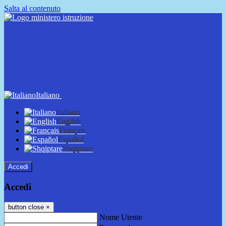
Salta al contenuto
Italiano
Italiano
English
Français
Español
Shqiptare
Accedi
Accedi
button close
×
Nome Utente