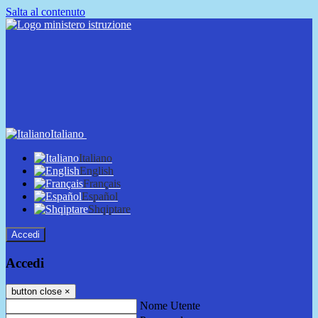
Salta al contenuto
Italiano
Italiano
English
Français
Español
Shqiptare
Accedi
Accedi
button close
×
Nome Utente