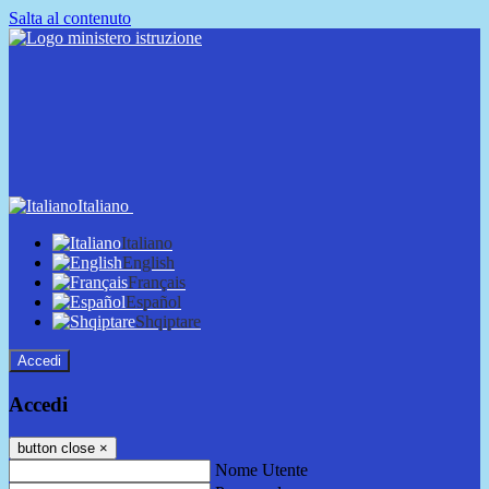
Salta al contenuto
Italiano
Italiano
English
Français
Español
Shqiptare
Accedi
Accedi
button close
×
Nome Utente