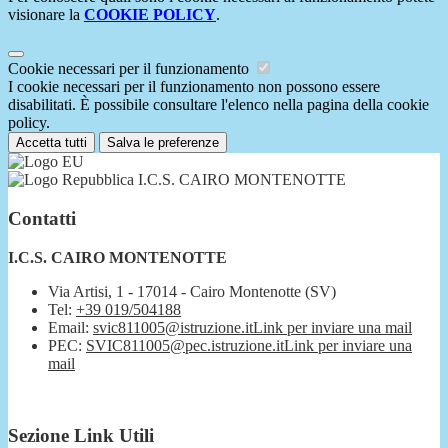
visionare la
COOKIE POLICY
.
Cookie necessari per il funzionamento
I cookie necessari per il funzionamento non possono essere
disabilitati. È possibile consultare l'elenco nella pagina della cookie
policy.
Accetta tutti
Salva le preferenze
I.C.S. CAIRO MONTENOTTE
Contatti
I.C.S. CAIRO MONTENOTTE
Via Artisi, 1 - 17014 - Cairo Montenotte (SV)
Tel:
+39 019/504188
Email:
svic811005@istruzione.it
Link per inviare una mail
PEC:
SVIC811005@pec.istruzione.it
Link per inviare una
mail
Sezione Link Utili