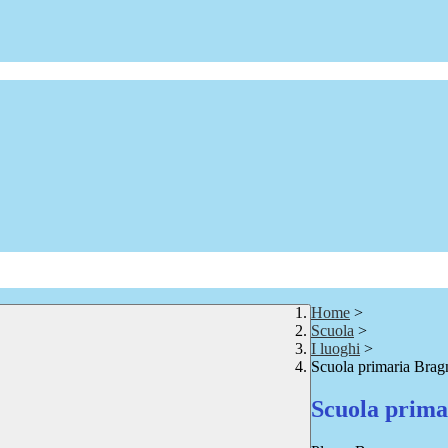
Home
>
Scuola
>
I luoghi
>
Scuola primaria Brag
Scuola prima