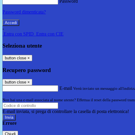
Password
Password dimenticata?
-
Entra con SPID
Entra con CIE
Seleziona utente
button close
×
Recupero password
button close
×
E-mail
Verrà inviato un messaggio all'indirizz
Non hai una e-mail associata al nome utente? Effettua il reset della password tram
E-mail inviata, si prega di controllare la casella di posta elettronica!
Errore
Chiudi