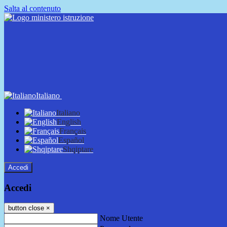
Salta al contenuto
Italiano
Italiano
English
Français
Español
Shqiptare
Accedi
Accedi
button close
×
Nome Utente