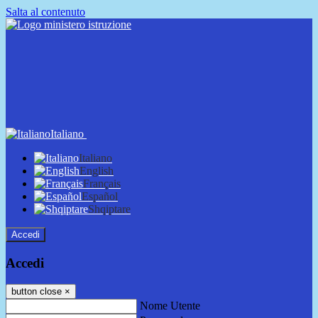
Salta al contenuto
Italiano
Italiano
English
Français
Español
Shqiptare
Accedi
Accedi
button close
×
Nome Utente