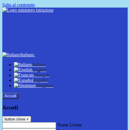
Salta al contenuto
Italiano
Italiano
English
Français
Español
Shqiptare
Accedi
Accedi
button close
×
Nome Utente