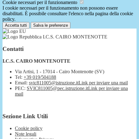
Cookie necessari per il funzionamento
I cookie necessari per il funzionamento non possono essere
disabilitati. È possibile consultare l'elenco nella pagina della cookie
policy.
Accetta tutti
Salva le preferenze
I.C.S. CAIRO MONTENOTTE
Contatti
I.C.S. CAIRO MONTENOTTE
Via Artisi, 1 - 17014 - Cairo Montenotte (SV)
Tel:
+39 019/504188
Email:
svic811005@istruzione.it
Link per inviare una mail
PEC:
SVIC811005@pec.istruzione.it
Link per inviare una
mail
Sezione Link Utili
Cookie policy
Note legali